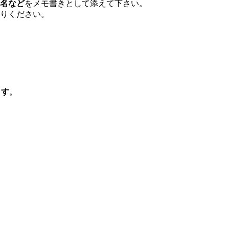
名など
をメモ書きとして添えて下さい。
りください。
ます
。