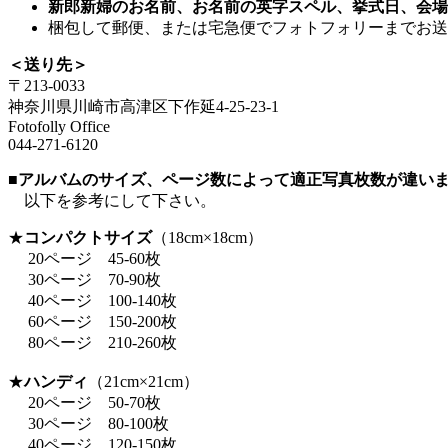
新郎新婦のお名前、お名前の英字スペル、挙式日、会場
梱包して郵便、または宅急便でフォトフォリーまでお送
＜送り先＞
〒213-0033
神奈川県川崎市高津区下作延4-25-23-1
Fotofolly Office
044-271-6120
■アルバムのサイズ、ページ数によって適正写真枚数が違い
以下を参考にして下さい。
★
コンパクトサイズ
（18cm×18cm）
20ページ 45-60枚
30ページ 70-90枚
40ページ 100-140枚
60ページ 150-200枚
80ページ 210-260枚
★
ハンディ
（21cm×21cm）
20ページ 50-70枚
30ページ 80-100枚
40ページ 120-150枚