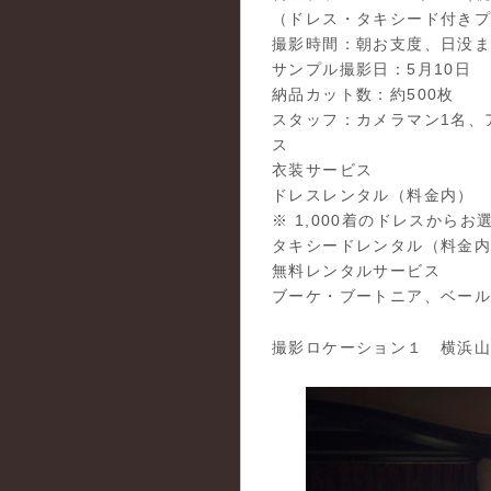
（ドレス・タキシード付き
撮影時間：朝お支度、日没
サンプル撮影日：5月10日
納品カット数：約500枚
スタッフ：カメラマン1名、
ス
衣装サービス
ドレスレンタル（料金内）
※ 1,000着のドレスから
タキシードレンタル（料金
無料レンタルサービス
ブーケ・ブートニア、ベー
撮影ロケーション１ 横浜