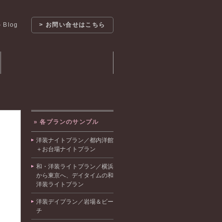
Blog
> お問い合せはこちら
ブライダルフォト持ち込みアルバム
価 格 表
» 各プランのサンプル
洋装ナイトプラン／都内洋館
＋お台場ナイトプラン
和・洋装ライトプラン／横浜
から東京へ、デイタイムの和
洋装ライトプラン
洋装デイプラン／岩場＆ビー
チ