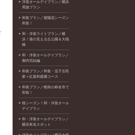
洋装オールデイプラン／横浜
周遊プラン
和装プラン／紫陽花シーズン
和装！
ビ
和・洋装ライトプラン／横
浜！港の見える丘公園＆大桟
橋
和・洋装オールデイプラン／
都内完結編
和装プラン／和装・逗子古民
家＋紅葉和庭園コース
和装プラン／晩秋の称名寺で
和装！
桜シーズン！和・洋装オール
デイプラン
和・洋装オールデイプラン／
横浜有名スポット