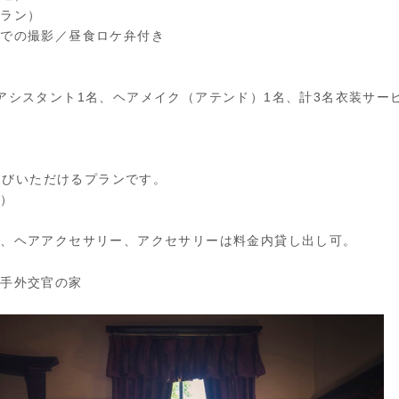
プラン）
までの撮影／昼食ロケ弁付き
アシスタント1名、ヘアメイク（アテンド）1名、計3名衣装サー
お選びいただけるプランです。
内）
ル、ヘアアクセサリー、アクセサリーは料金内貸し出し可。
山手外交官の家