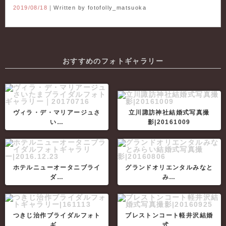
2019/08/18
｜Written by
fotofolly_matsuoka
おすすめのフォトギャラリー
ヴィラ・デ・マリアージュさ
立川諏訪神社結婚式写真撮
い…
影|20161009
ホテルニューオータニブライ
グランドオリエンタルみなと
ダ…
み…
つきじ治作ブライダルフォト
ブレストンコート軽井沢結婚
ギ…
式…