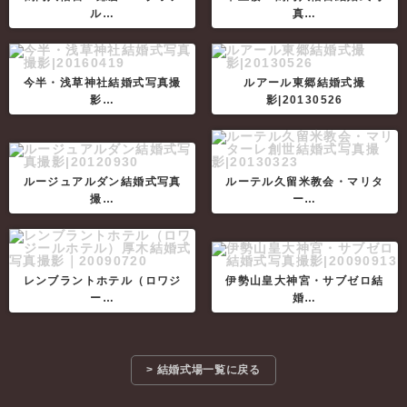
ル…
真…
今半・浅草神社結婚式写真撮
ルアール東郷結婚式撮
影…
影|20130526
ルージュアルダン結婚式写真
ルーテル久留米教会・マリタ
撮…
ー…
レンブラントホテル（ロワジ
伊勢山皇大神宮・サブゼロ結
ー…
婚…
> 結婚式場一覧に戻る