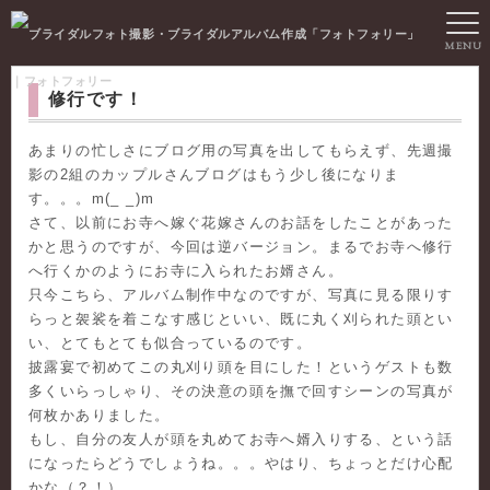
MENU
｜フォトフォリー
修行です！
あまりの忙しさにブログ用の写真を出してもらえず、先週撮
影の2組のカップルさんブログはもう少し後になりま
す。。。m(_ _)m
さて、以前にお寺へ嫁ぐ花嫁さんのお話をしたことがあった
かと思うのですが、今回は逆バージョン。まるでお寺へ修行
へ行くかのようにお寺に入られたお婿さん。
只今こちら、アルバム制作中なのですが、写真に見る限りす
らっと袈裟を着こなす感じといい、既に丸く刈られた頭とい
い、とてもとても似合っているのです。
披露宴で初めてこの丸刈り頭を目にした！というゲストも数
多くいらっしゃり、その決意の頭を撫で回すシーンの写真が
何枚かありました。
もし、自分の友人が頭を丸めてお寺へ婿入りする、という話
になったらどうでしょうね。。。やはり、ちょっとだけ心配
かな（？！）