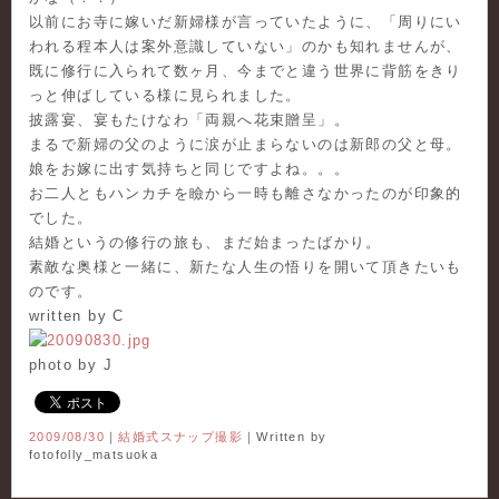
以前にお寺に嫁いだ新婦様が言っていたように、「周りにい
われる程本人は案外意識していない」のかも知れませんが、
既に修行に入られて数ヶ月、今までと違う世界に背筋をきり
っと伸ばしている様に見られました。
披露宴、宴もたけなわ「両親へ花束贈呈」。
まるで新婦の父のように涙が止まらないのは新郎の父と母。
娘をお嫁に出す気持ちと同じですよね。。。
お二人ともハンカチを瞼から一時も離さなかったのが印象的
でした。
結婚というの修行の旅も、まだ始まったばかり。
素敵な奥様と一緒に、新たな人生の悟りを開いて頂きたいも
のです。
written by C
photo by J
2009/08/30
｜
結婚式スナップ撮影
｜Written by
fotofolly_matsuoka