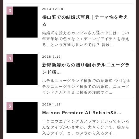
2013.12.28
3
椿山荘での結婚式写真｜テーマ性を考え
る
結婚式を控えるカップルさん達の中には、この
年末年始で色々なウエディングアイテムを考え
る、という方達も多いのでは？ 普段…
2018.5.16
4
新郎新婦からの贈り物|ホテルニューグラ
ンド横…
ホテルニューグランド横浜での結婚式 今回はホ
テルニューグランド横浜での結婚式。ニューグ
ランドさんと言えば横浜の洋館でク…
2016.4.18
5
Maison Premiere At Robbin&#…
一言にウエディングカメラマンといってもいろ
んなタイプがいますが、大きく分けて、絵から
入るタイプ、と、カメラから入るタイ…