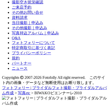
撮影空き状況確認
ご来店予約
その他お問い合せ
資料請求
当日撮影｜申込み
その他撮影｜申込み
写真持込アルバム｜申込み
Q&A
フォトフォリーについて
特定商取引に基づく表記
プライバシーポリシー
規約
パートナー
ニュース
Copyrights
2007-2026 Fotofolly All right reserved. このサイ
ト内の画像・データなど無断使用はお断り致します。
フォトフォリー | ブライダルフォト撮影・ブライダルアルバ
ム作成
>
写真etc
>
BIWAKOビエンナーレ2010