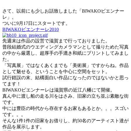
さて、以前にも少しお話致しました「BIWAKOビエンナー
レ」。
ついに9月17日にスタートです。
BIWAKOビエンナーレ2010
先週末は作品の設営で滋賀まで行っておりました。
普段結婚式のウエディングカメラマンとして撮りためた写真
の中から厳選し、超厚手の手漉き和紙にプリントしてみまし
た。
「写真展」ではなくあくまでも「美術展」ですからね。作品
として魅せる、ということを中心に空間をセット。
試行錯誤の末、結構面白い作品になったのではないかと思っ
てます！
BIWAKOビエンナーレは滋賀県の近江八幡にて開催。
真ん中に渡し船の走る川をはさみ、旧家の立ち並ぶ素敵な街
です。
中には豊臣の時代から存在するお家もあるとか。。。スゴい
です。。。
そんな1件1件の旧家をお借りし、約50名のアーティスト達が
作品を展示します。