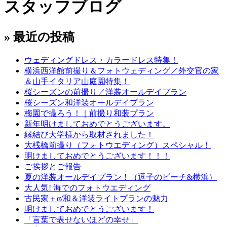
スタッフブログ
» 最近の投稿
ウェディングドレス・カラードレス特集！
横浜西洋館前撮り＆フォトウェディング／外交官の家
＆山手イタリア山庭園特集！
桜シーズンの前撮り／洋装オールデイプラン
桜シーズン和洋装オールデイプラン
梅園で撮ろう！｜前撮り和装プラン
新年明けましておめでとうございます。
縁結び大学様から取材されました！
大桟橋前撮り（フォトウエディング）スペシャル！
明けましておめでとうございます！！！
ご挨拶とご報告
夏の洋装オールデイプラン！（逗子のビーチ&横浜）
大人気! 海でのフォトウエディング
古民家＋α/和＆洋装ライトプランの魅力
明けましておめでとうございます！
「言葉で表せないほどの幸せ」