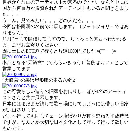
世界から沢山のアーティストが来るのですが、なんと中には
国から何百万か投資されたアーティストもいると聞ききまし
た。。。
うーん。見てみたい。。。どの人だろ。。。
今回は松岡潤の名前で出展します。（フォトフォリ－ではあ
りません。）
11月7日まで開催してますので、ちょろっと関西へ行かれる
方、是非お立寄りください！
因に土日のETC割で行くと片道1600円でした v(￣ｰ￣)v
本部となる“天籟宮”（てんらいきゅう）普段はカフェとして
営業してます
“天籟宮”の裏は屋形船の走る八幡堀
この可愛らしい造りの旧家をお借りし、ほか3名のアーティ
ストさんと共に展示します。
日本にはまだまだ潰して駐車場にしてしまうには惜しい旧家
が沢山あります。
どこへ行っても同じチェーン店ばかりが軒を連ねる平成時代
ですが、なんとか大切な日本文化として守って行って欲しい
ものです。